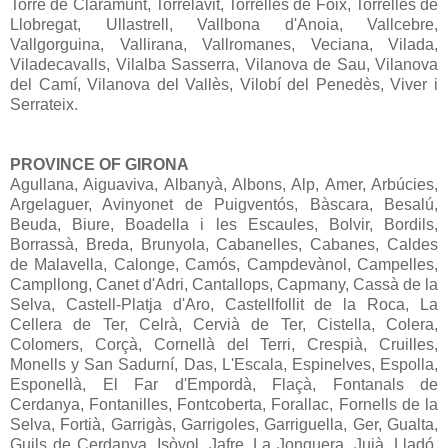
Torre de Claramunt, Torrelavit, Torrelles de Foix, Torrelles de
Llobregat, Ullastrell, Vallbona d'Anoia, Vallcebre,
Vallgorguina, Vallirana, Vallromanes, Veciana, Vilada,
Viladecavalls, Vilalba Sasserra, Vilanova de Sau, Vilanova
del Camí, Vilanova del Vallès, Vilobí del Penedès, Viver i
Serrateix.
PROVINCE OF GIRONA
Agullana, Aiguaviva, Albanyà, Albons, Alp, Amer, Arbúcies,
Argelaguer, Avinyonet de Puigventós, Bàscara, Besalú,
Beuda, Biure, Boadella i les Escaules, Bolvir, Bordils,
Borrassà, Breda, Brunyola, Cabanelles, Cabanes, Caldes
de Malavella, Calonge, Camós, Campdevànol, Campelles,
Campllong, Canet d'Adri, Cantallops, Capmany, Cassà de la
Selva, Castell-Platja d'Aro, Castellfollit de la Roca, La
Cellera de Ter, Celrà, Cervià de Ter, Cistella, Colera,
Colomers, Corçà, Cornellà del Terri, Crespià, Cruilles,
Monells y San Sadurní, Das, L'Escala, Espinelves, Espolla,
Esponellà, El Far d'Empordà, Flaçà, Fontanals de
Cerdanya, Fontanilles, Fontcoberta, Forallac, Fornells de la
Selva, Fortià, Garrigàs, Garrigoles, Garriguella, Ger, Gualta,
Guils de Cerdanya, Isòvol, Jafre, La Jonquera, Juià, Lladó,