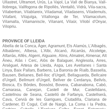
Ullastret, Ultramort, Urús, La Vajol, La Vall de Bianya, Vall-
llobrega, Vallfogona de Ripollès, Ventalló, Vidrà, Vila-sacra,
Vilabertran, Vilablareix, Viladamat, Viladasens, Vilademuls,
Vilafant, Vilajuïga, Vilallonga de Ter, Vilamacolum,
Vilamalla, Vilamaniscle, Vilanant, Vilaür, Vilobí d'Onyar,
Vilopriu.
PROVINCE OF LLEIDA
Abella de la Conca, Àger, Agramunt, Els Alamús, L'Albagés,
Albatàrrec, Albesa, L'Albi, Alcanó, Alcarràs, Alcoletge,
Alfarràs, Alfés, Algerri, Alguaire, Alins, Almatret, Almenar, Alt
Àneu, Alàs i Cerc, Alòs de Balaguer, Anglesola, Arres,
Arsèguel, Artesa de Lleida, Aspa, Les Avellanes i Santa
Linya, Baix Pallars, Barbens, La Baronia de Rialb, Bassella,
Bausen, Belianes, Bell-lloc d'Urgell, Bellaguarda, Bellcaire
d'Urgell, Bellmunt d'Urgell, Bellver de Cerdanya, Bellvís,
Biosca, Es Bòrdes, Bossòst, Bovera, Cabanabona, Cabó,
Camarasa, Canejan, Castell de Mur, Castelldans,
Castellnou de Seana, Castelló de Farfanya, Castellserà,
Cava, Cervià de les Garrigues, Ciutadilla, Clariana de
Cardener, El Cogul, Coll de Nargó, La Coma i la Pedra,