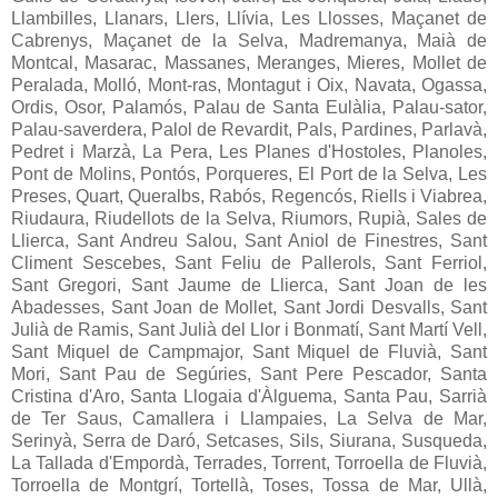
Llambilles, Llanars, Llers, Llívia, Les Llosses, Maçanet de
Cabrenys, Maçanet de la Selva, Madremanya, Maià de
Montcal, Masarac, Massanes, Meranges, Mieres, Mollet de
Peralada, Molló, Mont-ras, Montagut i Oix, Navata, Ogassa,
Ordis, Osor, Palamós, Palau de Santa Eulàlia, Palau-sator,
Palau-saverdera, Palol de Revardit, Pals, Pardines, Parlavà,
Pedret i Marzà, La Pera, Les Planes d'Hostoles, Planoles,
Pont de Molins, Pontós, Porqueres, El Port de la Selva, Les
Preses, Quart, Queralbs, Rabós, Regencós, Riells i Viabrea,
Riudaura, Riudellots de la Selva, Riumors, Rupià, Sales de
Llierca, Sant Andreu Salou, Sant Aniol de Finestres, Sant
Climent Sescebes, Sant Feliu de Pallerols, Sant Ferriol,
Sant Gregori, Sant Jaume de Llierca, Sant Joan de les
Abadesses, Sant Joan de Mollet, Sant Jordi Desvalls, Sant
Julià de Ramis, Sant Julià del Llor i Bonmatí, Sant Martí Vell,
Sant Miquel de Campmajor, Sant Miquel de Fluvià, Sant
Mori, Sant Pau de Segúries, Sant Pere Pescador, Santa
Cristina d'Aro, Santa Llogaia d'Àlguema, Santa Pau, Sarrià
de Ter Saus, Camallera i Llampaies, La Selva de Mar,
Serinyà, Serra de Daró, Setcases, Sils, Siurana, Susqueda,
La Tallada d'Empordà, Terrades, Torrent, Torroella de Fluvià,
Torroella de Montgrí, Tortellà, Toses, Tossa de Mar, Ullà,