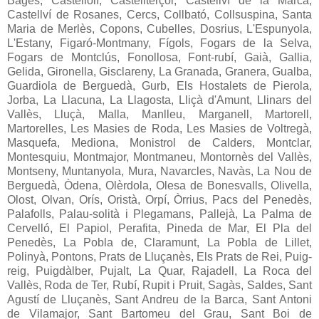
Bages, Castellolí, Castellterçol, Castellví de la Marca,
Castellví de Rosanes, Cercs, Collbató, Collsuspina, Santa
Maria de Merlès, Copons, Cubelles, Dosrius, L'Espunyola,
L'Estany, Figaró-Montmany, Fígols, Fogars de la Selva,
Fogars de Montclús, Fonollosa, Font-rubí, Gaià, Gallia,
Gelida, Gironella, Gisclareny, La Granada, Granera, Gualba,
Guardiola de Berguedà, Gurb, Els Hostalets de Pierola,
Jorba, La Llacuna, La Llagosta, Lliçà d'Amunt, Llinars del
Vallès, Lluçà, Malla, Manlleu, Marganell, Martorell,
Martorelles, Les Masies de Roda, Les Masies de Voltregà,
Masquefa, Mediona, Monistrol de Calders, Montclar,
Montesquiu, Montmajor, Montmaneu, Montornès del Vallès,
Montseny, Muntanyola, Mura, Navarcles, Navàs, La Nou de
Berguedà, Òdena, Olèrdola, Olesa de Bonesvalls, Olivella,
Olost, Olvan, Orís, Oristà, Orpí, Òrrius, Pacs del Penedès,
Palafolls, Palau-solità i Plegamans, Pallejà, La Palma de
Cervelló, El Papiol, Perafita, Pineda de Mar, El Pla del
Penedès, La Pobla de, Claramunt, La Pobla de Lillet,
Polinyà, Pontons, Prats de Lluçanès, Els Prats de Rei, Puig-
reig, Puigdàlber, Pujalt, La Quar, Rajadell, La Roca del
Vallès, Roda de Ter, Rubí, Rupit i Pruit, Sagàs, Saldes, Sant
Agustí de Lluçanès, Sant Andreu de la Barca, Sant Antoni
de Vilamajor, Sant Bartomeu del Grau, Sant Boi de