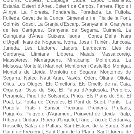
Corbins, Cubells, L'Espluga Calba, Espot, Estamariu,
Estaràs, Esterri d'Àneu, Esterri de Cardós, Farrera, Fígols i
Alinyà, La Floresta, Fondarella, Foradada, La Fuliola,
Fulleda, Gavet de la Conca, Gimenells i el Pla de la Font,
Golmés, Gósol, La Granja d'Escarp, Granyanella, Granyena
de les Garrigues, Granyena de Segarra, Guimerà, La
Guingueta d'Àneu, Guixers, Isona i Conca Dellà, Ivars
d'Urgell, Ivars de Noguera, Ivorra, Josa i Tuixén, Juncosa,
Juneda, Les, Lladorre, Lladurs, Llardecans, Lles de
Cerdanya, Llimiana, Llobera, Maials, Massalcoreig,
Massoteres, Menàrguens, Miralcamp, Mollerussa, La
Molsosa, Montellà i Martinet, Montferrer i Castellbò, Montgai,
Montoliu de Lleida, Montoliu de Segarra, Montornès de
Segarra, Nalec, Naut Aran, Navès, Odèn, Oliana, Oliola,
Olius, Les Oluges, Els Omellons, Els Omells de na Gaia,
Organyà, Ossó de Sió, El Palau d'Anglesola, Penelles,
Peramola, Pinell de Solsonès, Pinós, Els Plans de Sió, El
Poal, La Pobla de Cérvoles, El Pont de Suert, Ponts , La
Portella, Prats i Sansor, Preixana, Preixens, Prullans,
Puiggròs, Puigverd d'Agramunt, Puigverd de Lleida, Rialp,
Ribera d'Ondara, Ribera d'Urgellet, Riner, Riu de Cerdanya,
Rosselló, Salàs de Pallars, Sant Esteve de la Sarga, Sant
Guim de Freixenet, Sant Guim de la Plana, Sant Llorenç de