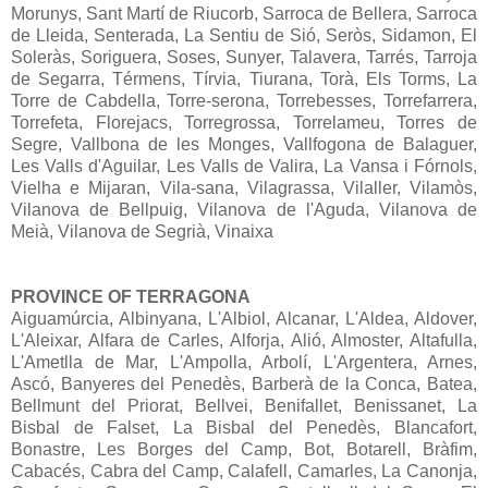
Morunys, Sant Martí de Riucorb, Sarroca de Bellera, Sarroca
de Lleida, Senterada, La Sentiu de Sió, Seròs, Sidamon, El
Soleràs, Soriguera, Soses, Sunyer, Talavera, Tarrés, Tarroja
de Segarra, Térmens, Tírvia, Tiurana, Torà, Els Torms, La
Torre de Cabdella, Torre-serona, Torrebesses, Torrefarrera,
Torrefeta, Florejacs, Torregrossa, Torrelameu, Torres de
Segre, Vallbona de les Monges, Vallfogona de Balaguer,
Les Valls d'Aguilar, Les Valls de Valira, La Vansa i Fórnols,
Vielha e Mijaran, Vila-sana, Vilagrassa, Vilaller, Vilamòs,
Vilanova de Bellpuig, Vilanova de l'Aguda, Vilanova de
Meià, Vilanova de Segrià, Vinaixa
PROVINCE OF TERRAGONA
Aiguamúrcia, Albinyana, L'Albiol, Alcanar, L'Aldea, Aldover,
L'Aleixar, Alfara de Carles, Alforja, Alió, Almoster, Altafulla,
L'Ametlla de Mar, L'Ampolla, Arbolí, L'Argentera, Arnes,
Ascó, Banyeres del Penedès, Barberà de la Conca, Batea,
Bellmunt del Priorat, Bellvei, Benifallet, Benissanet, La
Bisbal de Falset, La Bisbal del Penedès, Blancafort,
Bonastre, Les Borges del Camp, Bot, Botarell, Bràfim,
Cabacés, Cabra del Camp, Calafell, Camarles, La Canonja,