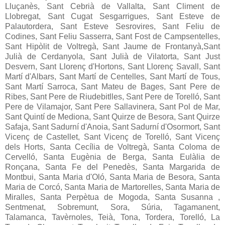
Lluçanès, Sant Cebrià de Vallalta, Sant Climent de
Llobregat, Sant Cugat Sesgarrigues, Sant Esteve de
Palautordera, Sant Esteve Sesrovires, Sant Feliu de
Codines, Sant Feliu Sasserra, Sant Fost de Campsentelles,
Sant Hipòlit de Voltregà, Sant Jaume de Frontanyà,Sant
Julià de Cerdanyola, Sant Julià de Vilatorta, Sant Just
Desvern, Sant Llorenç d'Hortons, Sant Llorenç Savall, Sant
Martí d'Albars, Sant Martí de Centelles, Sant Martí de Tous,
Sant Martí Sarroca, Sant Mateu de Bages, Sant Pere de
Ribes, Sant Pere de Riudebitlles, Sant Pere de Torelló, Sant
Pere de Vilamajor, Sant Pere Sallavinera, Sant Pol de Mar,
Sant Quintí de Mediona, Sant Quirze de Besora, Sant Quirze
Safaja, Sant Sadurní d'Anoia, Sant Sadurní d'Osormort, Sant
Vicenç de Castellet, Sant Vicenç de Torelló, Sant Vicenç
dels Horts, Santa Cecília de Voltregà, Santa Coloma de
Cervelló, Santa Eugènia de Berga, Santa Eulàlia de
Ronçana, Santa Fe del Penedès, Santa Margarida de
Montbui, Santa Maria d'Oló, Santa Maria de Besora, Santa
Maria de Corcó, Santa Maria de Martorelles, Santa Maria de
Miralles, Santa Perpètua de Mogoda, Santa Susanna ,
Sentmenat, Sobremunt, Sora, Súria, Tagamanent,
Talamanca, Tavèrnoles, Teià, Tona, Tordera, Torelló, La