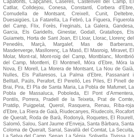
Capafonts, Capçanes, Caseres, Castellvell del Camp, El
Catllar, Colldejou, Conesa, Constantí, Corbera d'Ebre,
Cornudella de Montsant, Creixell, Cunit, Deltebre,
Duesaigües, La Fatarella, La Febró, La Figuera, Figuerola
del Camp, Flix, Forès, Freginals, La Galera, Gandesa,
Garcia, Els Garidells, Ginestar, Godall, Gratallops, Els
Guiamets, Horta de Sant Joan, El Lloar, Llorac, Llorenç del
Penedès, Marçà, Margalef, Mas de Barberans,
Masdenverge, Masllorenç, La Masó, El Masroig, Miravet, El
Molar, Mont-ral, Mont-roig del Camp, Montblanc, Montbrió
del Camp, Montferri, El Montmell, Móra d'Ebre, Móra la
Nova, El Morell, La Morera de Montsant, La Nou de Gaià,
Nulles, Els Pallaresos, La Palma d'Ebre, Passanant i
Belltall, Paüls, Perafort, El Perelló, Les Piles, El Pinell de
Brai, Pira, El Pla de Santa Maria, La Pobla de Mafumet, La
Pobla de Massaluca, Poboleda, El Pont d'Armentera,
Pontils, Porrera, Pradell de la Teixeta, Prat de Comte,
Pratdip, Puigpelat, Querol, Rasquera, Renau, Riba-roja
d'Ebre, La Riera de Gaià, Riudecanyes, Riudecols, Rocafort
de Queralt, Roda de Barà, Rodonyà, Roquetes, El Rourell,
Salomó, Salou, Sant Jaume d'Enveja, Santa Bàrbara, Santa
Coloma de Queralt, Sarral, Savallà del Comtat, La Secuita,
La Selva del Camp, Senan, La Sénia, Solivella, Tivissa, La