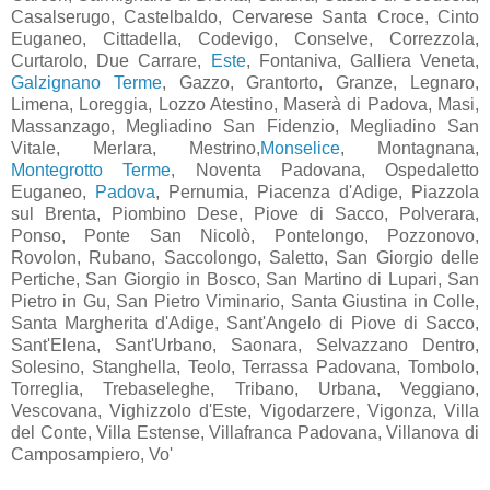
Casalserugo, Castelbaldo, Cervarese Santa Croce, Cinto
Euganeo, Cittadella, Codevigo, Conselve, Correzzola,
Curtarolo, Due Carrare,
Este
, Fontaniva, Galliera Veneta,
Galzignano Terme
, Gazzo, Grantorto, Granze, Legnaro,
Limena, Loreggia, Lozzo Atestino, Maserà di Padova, Masi,
Massanzago, Megliadino San Fidenzio, Megliadino San
Vitale, Merlara, Mestrino,
Monselice
, Montagnana,
Montegrotto Terme
, Noventa Padovana, Ospedaletto
Euganeo,
Padova
, Pernumia, Piacenza d'Adige, Piazzola
sul Brenta, Piombino Dese, Piove di Sacco, Polverara,
Ponso, Ponte San Nicolò, Pontelongo, Pozzonovo,
Rovolon, Rubano, Saccolongo, Saletto, San Giorgio delle
Pertiche, San Giorgio in Bosco, San Martino di Lupari, San
Pietro in Gu, San Pietro Viminario, Santa Giustina in Colle,
Santa Margherita d'Adige, Sant'Angelo di Piove di Sacco,
Sant'Elena, Sant'Urbano, Saonara, Selvazzano Dentro,
Solesino, Stanghella, Teolo, Terrassa Padovana, Tombolo,
Torreglia, Trebaseleghe, Tribano, Urbana, Veggiano,
Vescovana, Vighizzolo d'Este, Vigodarzere, Vigonza, Villa
del Conte, Villa Estense, Villafranca Padovana, Villanova di
Camposampiero, Vo'