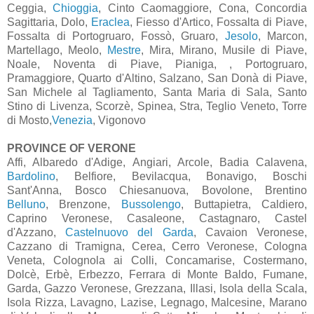
Ceggia,
Chioggia
, Cinto Caomaggiore, Cona, Concordia
Sagittaria, Dolo,
Eraclea
, Fiesso d'Artico, Fossalta di Piave,
Fossalta di Portogruaro, Fossò, Gruaro,
Jesolo
, Marcon,
Martellago, Meolo,
Mestre
, Mira, Mirano, Musile di Piave,
Noale, Noventa di Piave, Pianiga, , Portogruaro,
Pramaggiore, Quarto d'Altino, Salzano, San Donà di Piave,
San Michele al Tagliamento, Santa Maria di Sala, Santo
Stino di Livenza, Scorzè, Spinea, Stra, Teglio Veneto, Torre
di Mosto,
Venezia
, Vigonovo
PROVINCE OF VERONE
Affi, Albaredo d'Adige, Angiari, Arcole, Badia Calavena,
Bardolino
, Belfiore, Bevilacqua, Bonavigo, Boschi
Sant'Anna, Bosco Chiesanuova, Bovolone, Brentino
Belluno
, Brenzone,
Bussolengo
, Buttapietra, Caldiero,
Caprino Veronese, Casaleone, Castagnaro, Castel
d'Azzano,
Castelnuovo del Garda
, Cavaion Veronese,
Cazzano di Tramigna, Cerea, Cerro Veronese, Cologna
Veneta, Colognola ai Colli, Concamarise, Costermano,
Dolcè, Erbè, Erbezzo, Ferrara di Monte Baldo, Fumane,
Garda, Gazzo Veronese, Grezzana, Illasi, Isola della Scala,
Isola Rizza, Lavagno, Lazise, Legnago, Malcesine, Marano