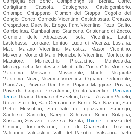
Campiglia dei Berici, Campolongo sul Brenta, Carrè,
Cartigliano, Cassola, Castegnero, Castelgomberto,
Chiampo, Chiuppano, Cismon del Grappa, Cogollo del
Cengio, Conco, Cornedo Vicentino, Costabissara, Creazzo,
Crespadoro, Dueville, Enego, Fara Vicentino, Foza, Gallio,
Gambellara, Gambugliano, Grancona, Grisignano di Zocco,
Grumolo delle Abbadesse, Isola Vicentina, Laghi,
Lastebasse, Longare, Lonigo, Lugo di Vicenza, Lusiana,
Malo, Marano Vicentino, Marostica, Mason Vicentino,
Molvena, Monte di Malo, Montebello Vicentino, Montecchio
Maggiore, Montecchio Precalcino, Montegalda,
Montegaldella, Monteviale, Monticello Conte Otto, Montorso
Vicentino, Mossano, Mussolente, Nanto, Nogarole
Vicentino, Nove, Noventa Vicentina, Orgiano, Pedemonte,
PianeZze, Piovene Rocchette, Pojana Maggiore, Posina,
Pove del Grappa, Pozzoleone, Quinto Vicentino,
Recoaro
Terme
, Roana, Romano d'Ezzelino, Rosà, Rossano Veneto,
Rotzo, Salcedo, San Germano dei Berici, San Nazario, San
Pietro Mussolino, San Vito di Leguzzano, Sandrigo,
Santorso, Sarcedo, Sarego, Schiavon, Schio, Solagna,
Sossano, Sovizzo, Tezze sul Brenta,
Thiene
, Tonezza del
Cimone, Torrebelvicino, Torri di Quartesolo, Trissino,
Valdagno, Valdastico, Valli del Pasubio, Valstagna, Velo