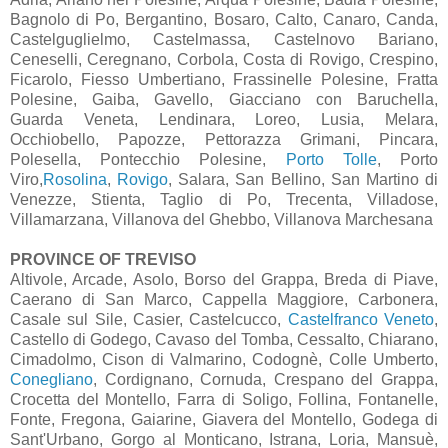
Bagnolo di Po, Bergantino, Bosaro, Calto, Canaro, Canda,
Castelguglielmo, Castelmassa, Castelnovo Bariano,
Ceneselli, Ceregnano, Corbola, Costa di Rovigo, Crespino,
Ficarolo, Fiesso Umbertiano, Frassinelle Polesine, Fratta
Polesine, Gaiba, Gavello, Giacciano con Baruchella,
Guarda Veneta, Lendinara, Loreo, Lusia, Melara,
Occhiobello, Papozze, Pettorazza Grimani, Pincara,
Polesella, Pontecchio Polesine,
Porto Tolle
, Porto
Viro,
Rosolina
,
Rovigo
, Salara, San Bellino, San Martino di
Venezze, Stienta, Taglio di Po, Trecenta, Villadose,
Villamarzana, Villanova del Ghebbo, Villanova Marchesana
PROVINCE OF TREVISO
Altivole, Arcade, Asolo, Borso del Grappa, Breda di Piave,
Caerano di San Marco, Cappella Maggiore, Carbonera,
Casale sul Sile, Casier, Castelcucco,
Castelfranco Veneto
,
Castello di Godego, Cavaso del Tomba, Cessalto, Chiarano,
Cimadolmo, Cison di Valmarino, Codognè, Colle Umberto,
Conegliano
, Cordignano, Cornuda, Crespano del Grappa,
Crocetta del Montello, Farra di Soligo, Follina, Fontanelle,
Fonte, Fregona, Gaiarine, Giavera del Montello, Godega di
Sant'Urbano, Gorgo al Monticano, Istrana, Loria, Mansuè,