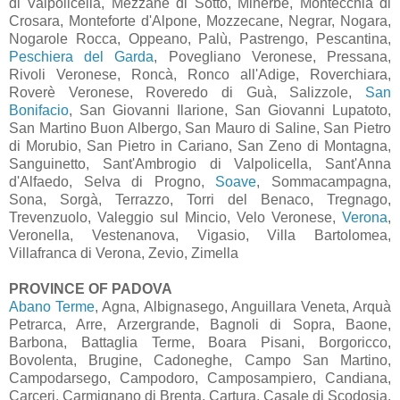
di Valpolicella, Mezzane di Sotto, Minerbe, Montecchia di
Crosara, Monteforte d'Alpone, Mozzecane, Negrar, Nogara,
Nogarole Rocca, Oppeano, Palù, Pastrengo, Pescantina,
Peschiera del Garda
, Povegliano Veronese, Pressana,
Rivoli Veronese, Roncà, Ronco all'Adige, Roverchiara,
Roverè Veronese, Roveredo di Guà, Salizzole,
San
Bonifacio
, San Giovanni Ilarione, San Giovanni Lupatoto,
San Martino Buon Albergo, San Mauro di Saline, San Pietro
di Morubio, San Pietro in Cariano, San Zeno di Montagna,
Sanguinetto, Sant'Ambrogio di Valpolicella, Sant'Anna
d'Alfaedo, Selva di Progno,
Soave
, Sommacampagna,
Sona, Sorgà, Terrazzo, Torri del Benaco, Tregnago,
Trevenzuolo, Valeggio sul Mincio, Velo Veronese,
Verona
,
Veronella, Vestenanova, Vigasio, Villa Bartolomea,
Villafranca di Verona, Zevio, Zimella
PROVINCE OF PADOVA
Abano Terme
, Agna, Albignasego, Anguillara Veneta, Arquà
Petrarca, Arre, Arzergrande, Bagnoli di Sopra, Baone,
Barbona, Battaglia Terme, Boara Pisani, Borgoricco,
Bovolenta, Brugine, Cadoneghe, Campo San Martino,
Campodarsego, Campodoro, Camposampiero, Candiana,
Carceri, Carmignano di Brenta, Cartura, Casale di Scodosia,