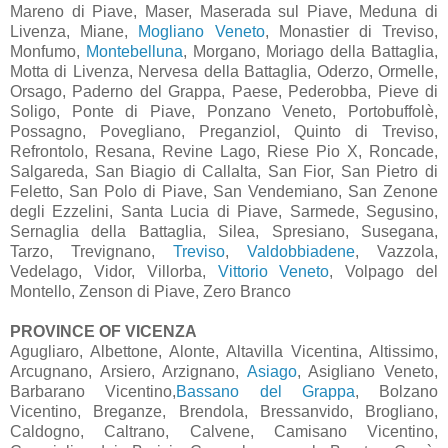
Mareno di Piave, Maser, Maserada sul Piave, Meduna di
Livenza, Miane,
Mogliano Veneto
, Monastier di Treviso,
Monfumo,
Montebelluna
, Morgano, Moriago della Battaglia,
Motta di Livenza, Nervesa della Battaglia, Oderzo, Ormelle,
Orsago, Paderno del Grappa, Paese, Pederobba, Pieve di
Soligo, Ponte di Piave, Ponzano Veneto, Portobuffolè,
Possagno, Povegliano, Preganziol, Quinto di Treviso,
Refrontolo, Resana, Revine Lago, Riese Pio X, Roncade,
Salgareda, San Biagio di Callalta, San Fior, San Pietro di
Feletto, San Polo di Piave, San Vendemiano, San Zenone
degli Ezzelini, Santa Lucia di Piave, Sarmede, Segusino,
Sernaglia della Battaglia, Silea, Spresiano, Susegana,
Tarzo, Trevignano,
Treviso
,
Valdobbiadene
, Vazzola,
Vedelago, Vidor, Villorba,
Vittorio Veneto
, Volpago del
Montello, Zenson di Piave, Zero Branco
PROVINCE OF VICENZA
Agugliaro, Albettone, Alonte, Altavilla Vicentina, Altissimo,
Arcugnano, Arsiero, Arzignano,
Asiago
, Asigliano Veneto,
Barbarano Vicentino,
Bassano del Grappa
, Bolzano
Vicentino, Breganze, Brendola, Bressanvido, Brogliano,
Caldogno, Caltrano, Calvene, Camisano Vicentino,