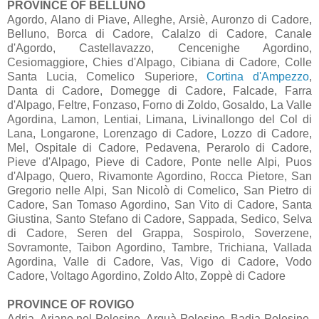
PROVINCE OF BELLUNO
Agordo, Alano di Piave, Alleghe, Arsiè, Auronzo di Cadore,
Belluno, Borca di Cadore, Calalzo di Cadore, Canale
d'Agordo, Castellavazzo, Cencenighe Agordino,
Cesiomaggiore, Chies d'Alpago, Cibiana di Cadore, Colle
Santa Lucia, Comelico Superiore,
Cortina d'Ampezzo
,
Danta di Cadore, Domegge di Cadore, Falcade, Farra
d'Alpago, Feltre, Fonzaso, Forno di Zoldo, Gosaldo, La Valle
Agordina, Lamon, Lentiai, Limana, Livinallongo del Col di
Lana, Longarone, Lorenzago di Cadore, Lozzo di Cadore,
Mel, Ospitale di Cadore, Pedavena, Perarolo di Cadore,
Pieve d'Alpago, Pieve di Cadore, Ponte nelle Alpi, Puos
d'Alpago, Quero, Rivamonte Agordino, Rocca Pietore, San
Gregorio nelle Alpi, San Nicolò di Comelico, San Pietro di
Cadore, San Tomaso Agordino, San Vito di Cadore, Santa
Giustina, Santo Stefano di Cadore, Sappada, Sedico, Selva
di Cadore, Seren del Grappa, Sospirolo, Soverzene,
Sovramonte, Taibon Agordino, Tambre, Trichiana, Vallada
Agordina, Valle di Cadore, Vas, Vigo di Cadore, Vodo
Cadore, Voltago Agordino, Zoldo Alto, Zoppè di Cadore
PROVINCE OF ROVIGO
Adria, Ariano nel Polesine, Arquà Polesine, Badia Polesine,